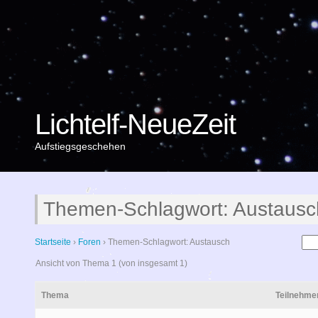
Lichtelf-NeueZeit
Aufstiegsgeschehen
Themen-Schlagwort: Austausc
Startseite
›
Foren
›
Themen-Schlagwort: Austausch
Ansicht von Thema 1 (von insgesamt 1)
Thema
Teilnehme