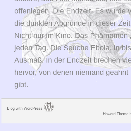
offenlegen. Die Endzeit. Es wurde 
die dunklen Abgründe in dieser Ze
Nicht nur im Kino. Das Phämomen „
jeden Tag. Die Seuche Ebola, in bi
Ausmaß. In der Endzeit brechen vi
hervor, von denen niemand geahnt h
gibt.
Blog with WordPress
Howard Theme 