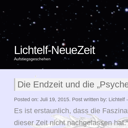
Lichtelf-NeueZeit
Aufstiegsgeschehen
Die Endzeit und die „Psyche
Posted on: Juli 19, 2015. Post written by: Lichtelf 
Es ist erstaunlich, dass die Faszin
dieser Zeit nicht nachgelassen hat.“