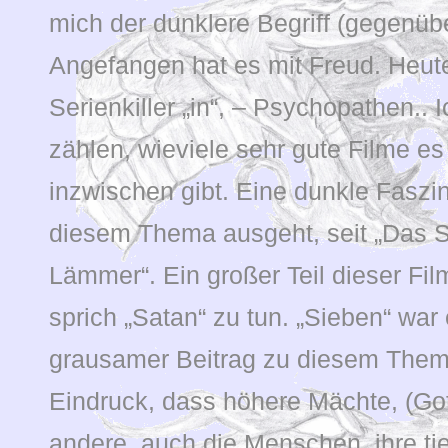
mich der dunklere Begriff (gegenübe
Angefangen hat es mit Freud. Heute
Serienkiller „in“, – Psychopathen.. 
zählen, wieviele sehr gute Filme 
inzwischen gibt. Eine dunkle Faszin
diesem Thema ausgeht, seit „Das 
Lämmer“. Ein großer Teil dieser Film
sprich „Satan“ zu tun. „Sieben“ war e
grausamer Beitrag zu diesem Them
Eindruck, dass höhere Mächte, (Go
andere, auch die Menschen, ihre ti