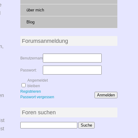
e
über mich
d
h
Blog
m
Forumsanmeldung
n,
Benutzername:
Passwort:
Angemeldet
bleiben
Registrieren
en
Anmelden
Passwort vergessen
Foren suchen
ist
st