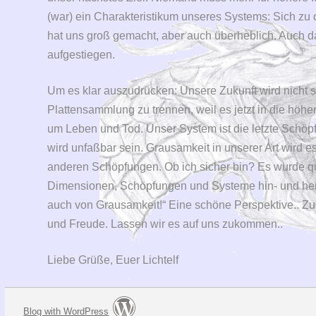
(war) ein Charakteristikum unseres Systems: Sich zu 
hat uns groß gemacht, aber auch überheblich. Auch da
aufgestiegen.
Um es klar auszudrücken: Unsere Zukunft wird nicht 
Plattensammlung zu trennen, weil es jetzt in die höhe
um Leben und Tod. Unser System ist die letzte Schöp
wird unfaßbar sein. Grausamkeit in unserer Art wird e
anderen Schöpfungen. Ob ich sicher bin? Es wurde q
Dimensionen, Schöpfungen und Systeme hin- und her ge
auch von Grausamkeit!“ Eine schöne Perspektive.. Zu
und Freude. Lassen wir es auf uns zukommen..
Liebe Grüße, Euer Lichtelf
Blog with WordPress