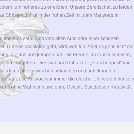
opfern, um höheres zu erreichen. Unsere Bereitschaft zu leiden
s Christentum ist in der frühen Zeit mit dem Märtyrertum
schmerzlos sein. Sich vom alten Auto oder einer schönen
ren Dimensionalitäten geht, wird weh tun. Aber es geht nicht me
fung, die das ausgetragen hat. Die Freude, da rauszukommen,
s nie mehr geben. Dies war auch Inhalt der „Flaschenpost“ von
uer durch alle inzwischen bekannten und unbekannten
fragt. Die Antwort war immer die gleiche: „Ihr werdet frei sein
kunft ohne Wahnsinn und ohne Gewalt. Stattdessen Kreativität