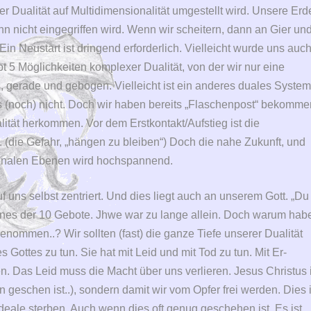
er Dualität auf Multidimensionalität umgestellt wird. Unsere Erd
enn nicht eingegriffen wird. Wenn wir scheitern, dann an Gier un
n Neustart ist dringend erforderlich. Vielleicht wurde uns auc
ibt 5 Möglichkeiten komplexer Dualität, von der wir nur eine
, gerade und gebogen. Vielleicht ist ein anderes duales Syste
s (noch) nicht. Doch wir haben bereits „Flaschenpost“ bekomme
tät herkommen. Vor dem Erstkontakt/Aufstieg ist die
. (die Gefahr, „hängen zu bleiben“) Doch die nahe Zukunft, und
ionalen Ebenen wird hochspannend.
uf uns selbst zentriert. Und dies liegt auch an unserem Gott. „Du
eines der 10 Gebote. Jhwe war zu lange allein. Doch warum hab
nommen..? Wir sollten (fast) die ganze Tiefe unserer Dualität
 Gottes zu tun. Sie hat mit Leid und mit Tod zu tun. Mit Er-
en. Das Leid muss die Macht über uns verlieren. Jesus Christus 
 geschen ist..), sondern damit wir vom Opfer frei werden. Dies i
eale sterben. Auch wenn dies oft genug geschehen ist. Es ist