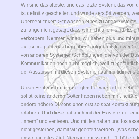
Wir sind das älteste, und das letzte System, das von d
ist definitiv gescheitert und würde zerstört werden, w
Überheblichkeit. Schwächen eines zu alten Systems. Ei
zu lange nicht gesagt, dass wir nicht allein sind. Es g
verkörpern. Nehmen wir an, wir haben plus und minus
auf „schräg unten/schräg oben“ aufgebaut. Ich weiß e
von anderen Systemen/Schöpfungen, die von der Duali
Kommunikation noch nicht möglich, weil zu gefährlich
der Austausch mit diesen Systemen auf multidimens
Unser Fehler ist immer der gleiche: wir sind zu sehr a
sollst keine anderen Götter haben neben mir“, heißt 
andere höhere Dimensionen erst so spät Kontakt aufge
erfahren. Und diese hat auch mit der Existenz nur eines
„innern“ und verlieren. Und mit festhalten und loslass
nicht gestorben, damit wir geopfert werden. (was schon
unser nächstes Ziel. Niemand muss mehr für höhere Id