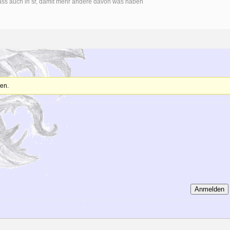
dass auch in sr, damit mehr andere davon was haben
en.
Anmelden