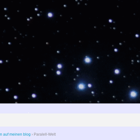
n auf meinen blog
›
Paralell-Welt