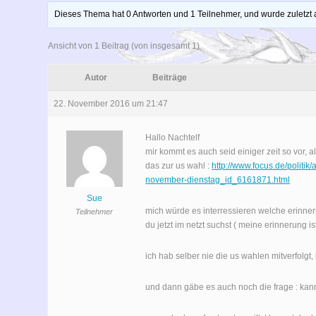
Dieses Thema hat 0 Antworten und 1 Teilnehmer, und wurde zuletzt a
Ansicht von 1 Beitrag (von insgesamt 1)
Autor
Beiträge
22. November 2016 um 21:47
Hallo Nachtelf
mir kommt es auch seid einiger zeit so vor, al
das zur us wahl :
http://www.focus.de/polit
november-dienstag_id_6161871.html
Sue
mich würde es interressieren welche erinner
Teilnehmer
du jetzt im netzt suchst ( meine erinnerung is
ich hab selber nie die us wahlen mitverfolgt
und dann gäbe es auch noch die frage : ka