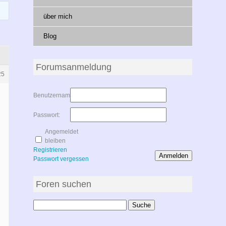
über mich
Blog
Forumsanmeldung
25
Benutzername:
Passwort:
Angemeldet
bleiben
Registrieren
Anmelden
Passwort vergessen
Foren suchen