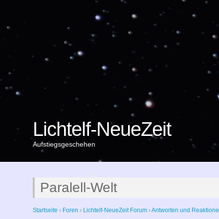
Lichtelf-NeueZeit
Aufstiegsgeschehen
Paralell-Welt
Startseite
›
Foren
›
Lichtelf-NeueZeit Forum
›
Antworten und Reaktione