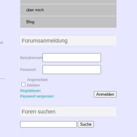
über mich
Blog
Forumsanmeldung
ur
Benutzername:
Passwort:
Angemeldet
bleiben
Registrieren
Anmelden
Passwort vergessen
Foren suchen