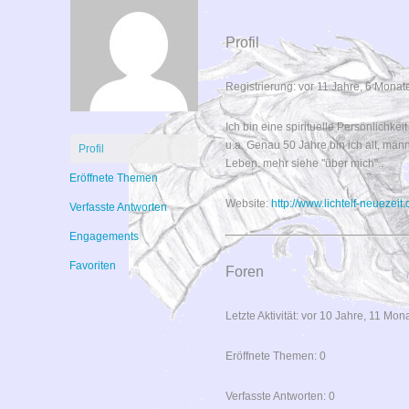
Profil
Registrierung: vor 11 Jahre, 6 Monat
Ich bin eine spirituelle Persönlichkei
u.a. Genau 50 Jahre bin ich alt, män
Profil
Leben. mehr siehe "über mich"..
Eröffnete Themen
Website:
http://www.lichtelf-neuezeit.
Verfasste Antworten
Engagements
Favoriten
Foren
Letzte Aktivität: vor 10 Jahre, 11 Mon
Eröffnete Themen: 0
Verfasste Antworten: 0