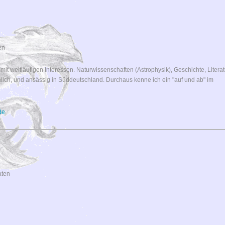
en
t mit weitläufigen Interessen. Naturwissenschaften (Astrophysik), Geschichte, Literat
nlich, und ansässig in Süddeutschland. Durchaus kenne ich ein "auf und ab" im
de
aten