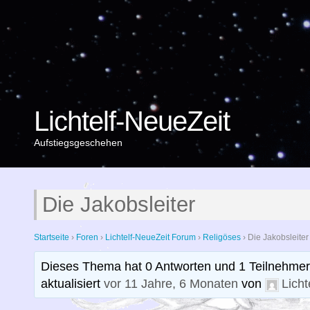
Lichtelf-NeueZeit
Aufstiegsgeschehen
Die Jakobsleiter
Startseite
›
Foren
›
Lichtelf-NeueZeit Forum
›
Religöses
›
Die Jakobsleiter
Dieses Thema hat 0 Antworten und 1 Teilnehmer,
aktualisiert
vor 11 Jahre, 6 Monaten
von
Licht