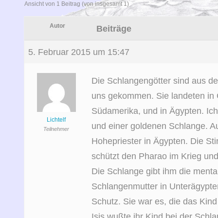
Ansicht von 1 Beitrag (von insgesamt 1)
Autor
Beiträge
5. Februar 2015 um 15:47
Die Schlangengötter sind aus d
uns gekommen. Sie landeten in C
Südamerika, und in Ägypten. Ic
Lichtelf
und einer goldenen Schlange. A
Teilnehmer
Hohepriester in Ägypten. Die St
schützt den Pharao im Krieg und
Die Schlange gibt ihm die mental
Schlangenmutter in Unterägypten
Schutz. Sie war es, die das Kind
Isis wußte ihr Kind bei der Schl