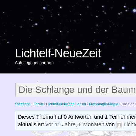
Lichtelf-NeueZeit
Aufstiegsgeschehen
Die Schlange und der Baum
Startseite
›
Foren
›
Lichtelf-NeueZeit Forum
›
Mythologie/Magie
›
Die Sch
Dieses Thema hat 0 Antworten und 1 Teilnehmer,
aktualisiert
vor 11 Jahre, 6 Monaten
von
Licht