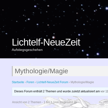
Lichtelf-NeueZeit
Aufstiegsgeschehen
Mythologie/Magie
Startseite
›
Foren
›
Lichtelf-NeueZeit Forum
›
Mythologie/Magie
Dieses Forum enthält 2 Themen und wurde zuletzt aktualisiert am
vor 1
Ansicht von 2 Themen - 1 bis 2 (von insgesamt 2)